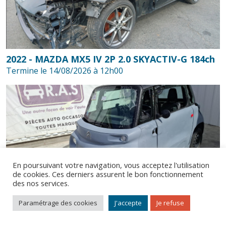
2022 - MAZDA MX5 IV 2P 2.0 SKYACTIV-G 184ch
Termine le 14/08/2026 à 12h00
En poursuivant votre navigation, vous acceptez l'utilisation
de cookies. Ces derniers assurent le bon fonctionnement
des nos services.
© Bidycar 2026. Tous droits réservés.
Comment ça marche ?
Mentions légales
CGV
Paramétrage des cookies
J'accepte
Je refuse
CITROEN AMI QUADRICYCLE LEGER (100745)
Termine le 14/08/2026 à 12h00
Contactez-nous