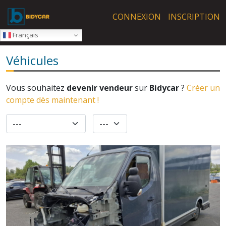
Skip to main content
CONNEXION
INSCRIPTION
Français
Véhicules
Vous souhaitez
devenir vendeur
sur
Bidycar
?
Créer un
compte dès maintenant !