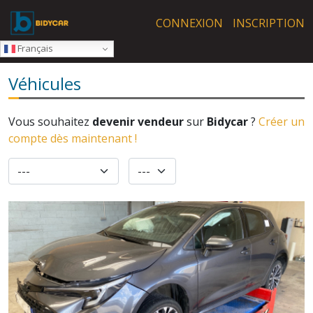
Skip to main content
CONNEXION
INSCRIPTION
Français
Véhicules
Vous souhaitez
devenir vendeur
sur
Bidycar
?
Créer un
compte dès maintenant !