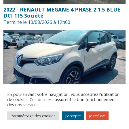
2022 - RENAULT MEGANE 4 PHASE 2 1.5 BLUE
DCI 115 Société
Termine le 10/08/2026 à 12h00
En poursuivant votre navigation, vous acceptez l'utilisation
2015 - RENAULT CAPTUR I PHASE 1 1.5 DCI
de cookies. Ces derniers assurent le bon fonctionnement
des nos services.
ENERGY 110ch FAP S/S
© Bidycar 2026. Tous droits réservés.
Termine le 10/08/2026 à 12h00
Comment ça marche ?
Mentions légales
CGV
Paramétrage des cookies
J'accepte
Je refuse
Contactez-nous