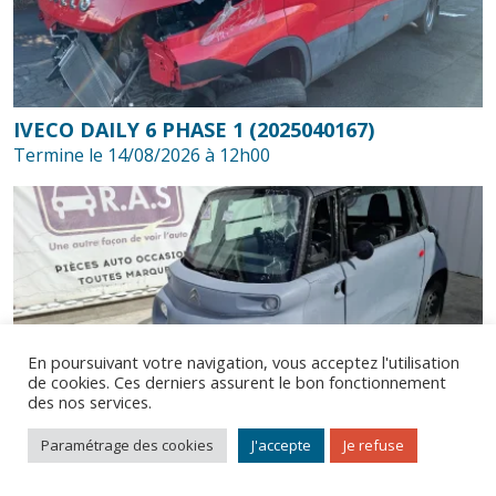
IVECO DAILY 6 PHASE 1 (2025040167)
Termine le 14/08/2026 à 12h00
En poursuivant votre navigation, vous acceptez l'utilisation
de cookies. Ces derniers assurent le bon fonctionnement
des nos services.
© Bidycar 2026. Tous droits réservés.
Comment ça marche ?
Mentions légales
CGV
Paramétrage des cookies
J'accepte
Je refuse
CITROEN AMI QUADRICYCLE LEGER (100745)
Termine le 14/08/2026 à 12h00
Contactez-nous