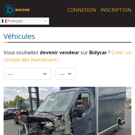
Skip to main content
CONNEXION
INSCRIPTION
Français
Véhicules
Vous souhaitez
devenir vendeur
sur
Bidycar
?
Créer un
compte dès maintenant !