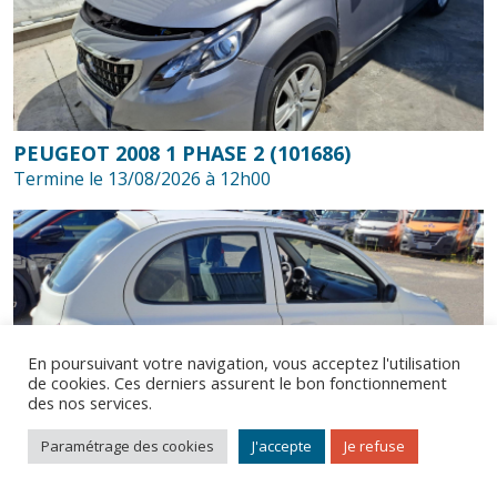
PEUGEOT 2008 1 PHASE 2 (101686)
Termine le 13/08/2026 à 12h00
En poursuivant votre navigation, vous acceptez l'utilisation
de cookies. Ces derniers assurent le bon fonctionnement
des nos services.
© Bidycar 2026. Tous droits réservés.
Comment ça marche ?
Mentions légales
CGV
Paramétrage des cookies
J'accepte
Je refuse
NISSAN MICRA 3 PHASE 2 (202601573)
Contactez-nous