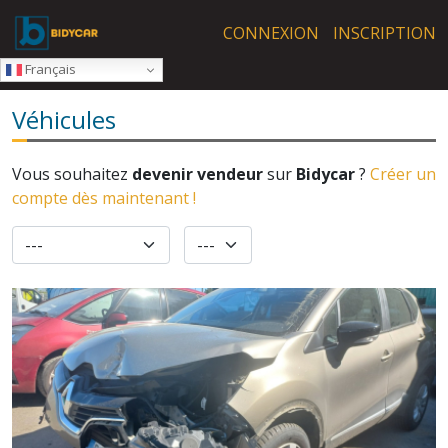
Skip to main content
CONNEXION
INSCRIPTION
Français
Véhicules
Vous souhaitez
devenir vendeur
sur
Bidycar
?
Créer un
compte dès maintenant !