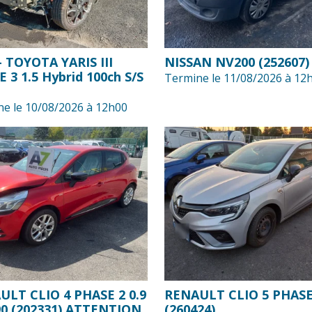
- TOYOTA YARIS III
NISSAN NV200 (252607)
 3 1.5 Hybrid 100ch S/S
Termine le 11/08/2026 à 12
e le 10/08/2026 à 12h00
ULT CLIO 4 PHASE 2 0.9
RENAULT CLIO 5 PHASE
90 (202331) ATTENTION
(260424)